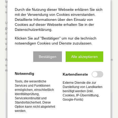
laden wir Sie ein, gemeinsam mit uns auf eine Reise in die
Vergangenheit zu gehen und die spannenden Ereignisse, Menschen
Durch die Nutzung dieser Webseite erklären Sie sich
und Entwicklungen zu entdecken, die unsere Stadt geprägt haben.
mit der Verwendung von Cookies einverstanden.
Detaillierte Informationen über den Einsatz von
Unser engagiertes Team steht Ihnen gerne zur Seite, sei es bei
Cookies auf dieser Webseite erhalten Sie in der
genealogischen Forschungen, Schulprojekten oder persönlichem
Datenschutzerklärung.
Interesse an der Geschichte unserer Heimat. Durchstöbern Sie
unsere Sammlungen, erfahren Sie mehr über unsere aktuellen
Klicken Sie auf "Bestätigen" um nur die technisch
notwendigen Cookies und Dienste zuzulassen.
Veranstaltungen, und nutzen Sie die vielfältigen Möglichkeiten, die
das Stadtarchiv Naumburg (Saale) Ihnen bietet.
Bestätigen
Alle akzeptieren
Wir freuen uns darauf, Sie auf dieser Plattform willkommen zu heißen
und gemeinsam die reiche Geschichte von Naumburg (Saale) zu
erkunden!
Notwendig
Kartendienste
Tools, die wesentliche
Externe Dienste die zur
Services und Funktionen
Darstellung von Landkarten
ermöglichen, einschließlich
benötigt werden (inkl.
Identitätsprüfung,
Cookies, IP-Übermittlung,
Servicekontinuität und
Öffnungszeiten
Google-Fonts)
Standortsicherheit. Diese
Option kann nicht abgelehnt
Donnerstag
werden.
9.00 - 12.00 Uhr, 13.00 - 17.00 Uhr